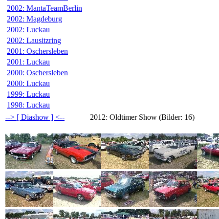
2002: MantaTeamBerlin
2002: Magdeburg
2002: Luckau
2002: Lausitzring
2001: Oschersleben
2001: Luckau
2000: Oschersleben
2000: Luckau
1999: Luckau
1998: Luckau
--> [ Diashow ] <--
2012: Oldtimer Show (Bilder: 16)