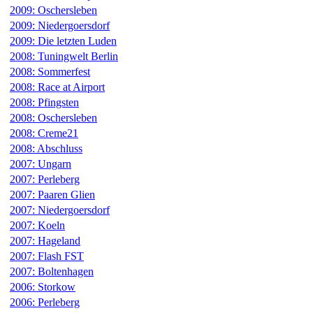
2009: Oschersleben
2009: Niedergoersdorf
2009: Die letzten Luden
2008: Tuningwelt Berlin
2008: Sommerfest
2008: Race at Airport
2008: Pfingsten
2008: Oschersleben
2008: Creme21
2008: Abschluss
2007: Ungarn
2007: Perleberg
2007: Paaren Glien
2007: Niedergoersdorf
2007: Koeln
2007: Hageland
2007: Flash FST
2007: Boltenhagen
2006: Storkow
2006: Perleberg