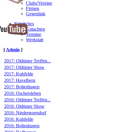
Clubs/Vereine
Firmen
Gegenlink
Nützliches
Gutachten
Termine
Werkstatt
[
Admin
]
2017: Oldtimer Treffen...
2017: Oldtimer Show
2017: Kuhfelde
2017: Havelberg
2017: Boltenhagen
2016: Oschersleben
2016: Oldtimer Treffen...
2016: Oldtimer Show
2016: Niedergoersdorf
2016: Kuhfelde
2016: Boltenhagen