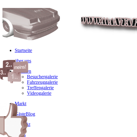
Startseite
über uns
Galerien
Besuchergalerie
Fahrzeuggalerie
Treffengalerie
Videogalerie
Markt
GästeBlog
Kontakt
Links