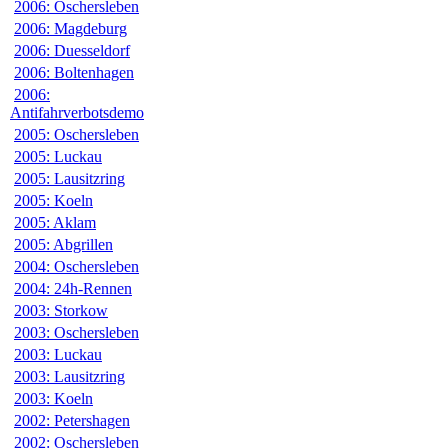
2006: Oschersleben
2006: Magdeburg
2006: Duesseldorf
2006: Boltenhagen
2006:
Antifahrverbotsdemo
2005: Oschersleben
2005: Luckau
2005: Lausitzring
2005: Koeln
2005: Aklam
2005: Abgrillen
2004: Oschersleben
2004: 24h-Rennen
2003: Storkow
2003: Oschersleben
2003: Luckau
2003: Lausitzring
2003: Koeln
2002: Petershagen
2002: Oschersleben