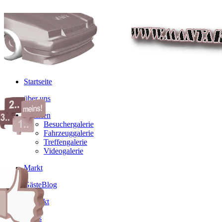
Startseite
über uns
Galerien
Besuchergalerie
Fahrzeuggalerie
Treffengalerie
Videogalerie
Markt
GästeBlog
Kontakt
Links