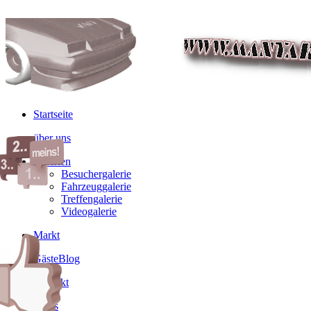
Startseite
über uns
Galerien
Besuchergalerie
Fahrzeuggalerie
Treffengalerie
Videogalerie
Markt
GästeBlog
Kontakt
Links