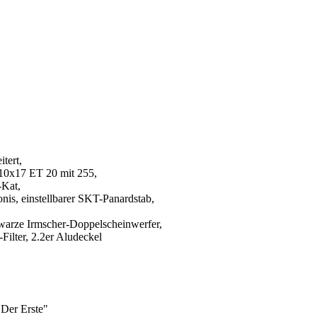
tert,
 10x17 ET 20 mit 255,
Kat,
is, einstellbarer SKT-Panardstab,
warze Irmscher-Doppelscheinwerfer,
ilter, 2.2er Aludeckel
"Der Erste"