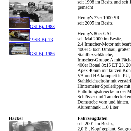
seit 1998 im Besitz und seit 
gemacht
Henny's 73er 1900 SR
seit 2005 im Besitz
GSI Bj. 1988
Henny's 86er GSI
seit Mai 2000 im Besitz,
19SR Bj. 73
2.4 Irmscher-Motor mit bea
400er 5 loch Umbau, großer 
GSI Bj. 1986
Stahlflexschläuche,
Irmscher-Gruppe A mit Fäche
400er Ronal 8x15 ET 23, 205
Apex 40mm mit kurzen Koni
VA und HA komplett in PU, 
Stahldeichselrohr mit verstär
Hintermeier-Spoilerlippe mit
Entlüftungsdreiecke in der 
Schlösser und Tankdeckel ent
Domstrebe vorn und hinten,
Alurenntank 110 Liter
Hackel
Fahrzeugdaten
seit 2001 im Besitz,
2,0 E , Kopf geplant, Saugroh