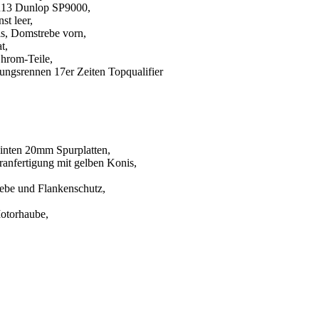
R13 Dunlop SP9000,
st leer,
s, Domstrebe vorn,
t,
 Chrom-Teile,
gungsrennen 17er Zeiten Topqualifier
inten 20mm Spurplatten,
anfertigung mit gelben Konis,
ebe und Flankenschutz,
Motorhaube,