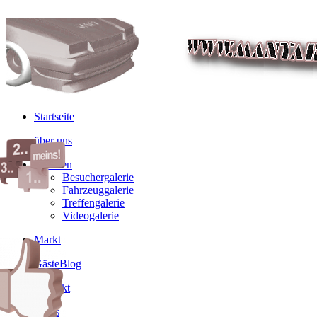
Startseite
über uns
Galerien
Besuchergalerie
Fahrzeuggalerie
Treffengalerie
Videogalerie
Markt
GästeBlog
Kontakt
Links