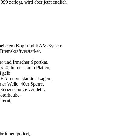
1999 zerlegt, wird aber jetzt endlich
rbeitetem Kopf und RAM-System,
Bremskraftverstärker,
r und Irmscher-Sportkat,
/50, hi mit 15mm Platten,
 gelb,
HA mit verstärkten Lagern,
kter Welle, 40er Sperre,
 Serienschürze verklebt,
Motorhaube,
fernt,
r innen poliert,