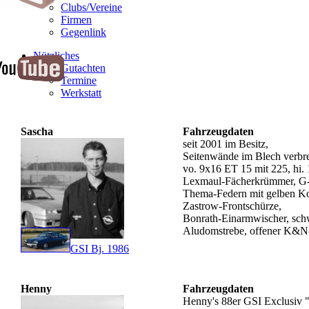
Clubs/Vereine
Firmen
Gegenlink
Nützliches
Gutachten
Termine
Werkstatt
Sascha
Fahrzeugdaten
seit 2001 im Besitz,
Seitenwände im Blech verbrei
vo. 9x16 ET 15 mit 225, hi.
Lexmaul-Fächerkrümmer, G-
Thema-Federn mit gelben Kon
Zastrow-Frontschürze,
Bonrath-Einarmwischer, sch
Aludomstrebe, offener K&N-F
GSI Bj. 1986
Henny
Fahrzeugdaten
Henny's 88er GSI Exclusiv 