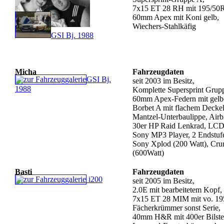
7x15 ET 28 RH mit 195/50
60mm Apex mit Koni gelb,
Wiechers-Stahlkäfig
GSI Bj. 1988
Micha
Fahrzeugdaten
GSI Bj.
seit 2003 im Besitz,
1988
Komplette Supersprint Grupp
60mm Apex-Federn mit gelb
Borbet A mit flachem Decke
Mantzel-Unterbaulippe, Air
30er HP Raid Lenkrad, LCD
Sony MP3 Player, 2 Endstufe
Sony Xplod (200 Watt), Cru
(600Watt)
Basti
Fahrzeugdaten
i200
seit 2005 im Besitz,
2.0E mit bearbeitetem Kopf,
7x15 ET 28 MIM mit vo. 195
Fächerkrümmer sonst Serie,
40mm H&R mit 400er Bilste