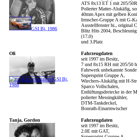
ATS 8x13 ET 1 mit 205/50
Polierter Matter-Alukäfig, son
40mm Apex mit gelben Koni
Irmscher-Gruppe A mit G-Ka
Ausstellfenster hi., original
GSI Bj. 1986
Blitz Hits 2004, Beschleuni
(17,0)
und 3.Platz
Oli
Fahrzeugdaten
seit 1997 im Besitz,
7 und 8x15 RH mit 205/50 h
Fahrwerk unbekannte Sonder
Supersprint Gruppe A,
GSI Bj.
Wiechers-Alukäfig mit H-Str
1988
Sparco Vollschalen,
Entlüftungsdreiecke in der 
polierter Messingkühler,
DTM-Tankdeckel,
Bonrath-Einarmwischer
Tanja, Gordon
Fahrzeugdaten
seit 1997 im Besitz,
2.0E mit GAT,
Supersprint-Gruppe A,