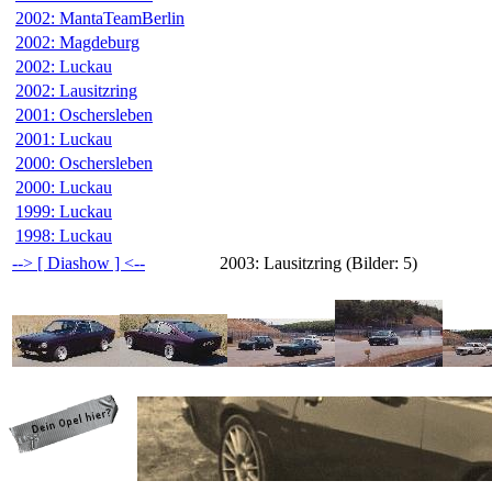
2002: MantaTeamBerlin
2002: Magdeburg
2002: Luckau
2002: Lausitzring
2001: Oschersleben
2001: Luckau
2000: Oschersleben
2000: Luckau
1999: Luckau
1998: Luckau
--> [ Diashow ] <--
2003: Lausitzring (Bilder: 5)