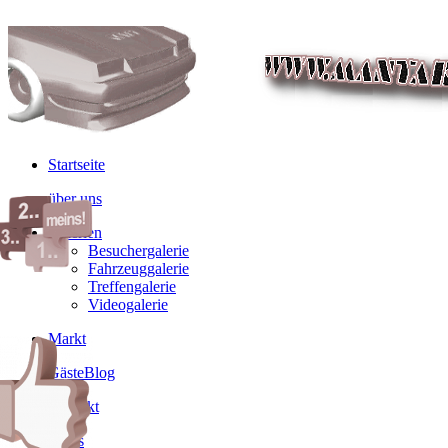
Startseite
über uns
Galerien
Besuchergalerie
Fahrzeuggalerie
Treffengalerie
Videogalerie
Markt
GästeBlog
Kontakt
Links