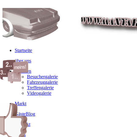
Startseite
über uns
Galerien
Besuchergalerie
Fahrzeuggalerie
Treffengalerie
Videogalerie
Markt
GästeBlog
Kontakt
Links