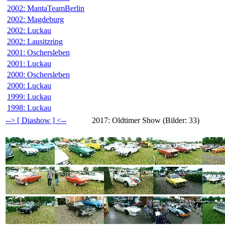
2002: MantaTeamBerlin
2002: Magdeburg
2002: Luckau
2002: Lausitzring
2001: Oschersleben
2001: Luckau
2000: Oschersleben
2000: Luckau
1999: Luckau
1998: Luckau
--> [ Diashow ] <--
2017: Oldtimer Show (Bilder: 33)