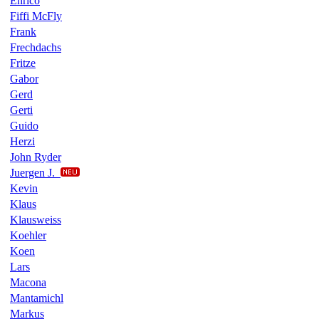
Enrico
Fiffi McFly
Frank
Frechdachs
Fritze
Gabor
Gerd
Gerti
Guido
Herzi
John Ryder
Juergen J.
Kevin
Klaus
Klausweiss
Koehler
Koen
Lars
Macona
Mantamichl
Markus