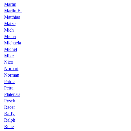
Martin
Martin E.
Matthias
Matze
Mich
Micha
Michaela
Michel
Mike
Nico
Norbart
Norman
Patric
Petra
Platensis
Pysch
Racer
Raffy
Ralph
Rene