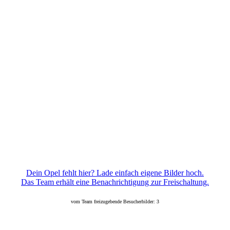
Dein Opel fehlt hier? Lade einfach eigene Bilder hoch.
Das Team erhält eine Benachrichtigung zur Freischaltung.
vom Team freizugebende Besucherbilder: 3