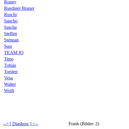
Ronny
Ruediger Braner
Ruschi
Sancho
Sascha
Steffen
Steppan
Susi
TEAM JO
Timo
Tobias
Torsten
Vesa
Walter
Wolfi
--> [ Diashow ] <--
Frank (Bilder: 2)