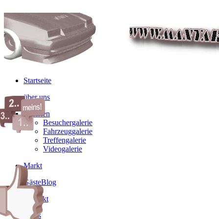
Startseite
über uns
Galerien
Besuchergalerie
Fahrzeuggalerie
Treffengalerie
Videogalerie
Markt
GästeBlog
Kontakt
Links