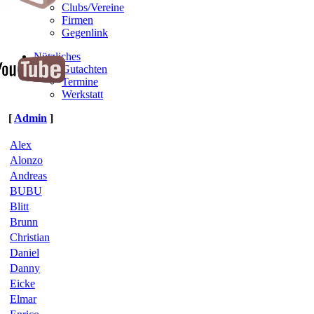
Clubs/Vereine
Firmen
Gegenlink
Nützliches
Gutachten
Termine
Werkstatt
[
Admin
]
Alex
Alonzo
Andreas
BUBU
Blitt
Brunn
Christian
Daniel
Danny
Eicke
Elmar