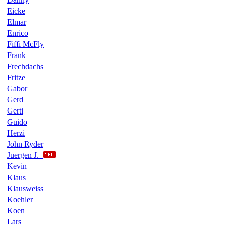
Eicke
Elmar
Enrico
Fiffi McFly
Frank
Frechdachs
Fritze
Gabor
Gerd
Gerti
Guido
Herzi
John Ryder
Juergen J.
Kevin
Klaus
Klausweiss
Koehler
Koen
Lars