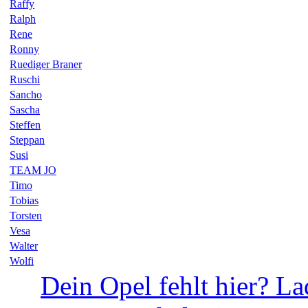
Raffy
Ralph
Rene
Ronny
Ruediger Braner
Ruschi
Sancho
Sascha
Steffen
Steppan
Susi
TEAM JO
Timo
Tobias
Torsten
Vesa
Walter
Wolfi
Dein Opel fehlt hier? La