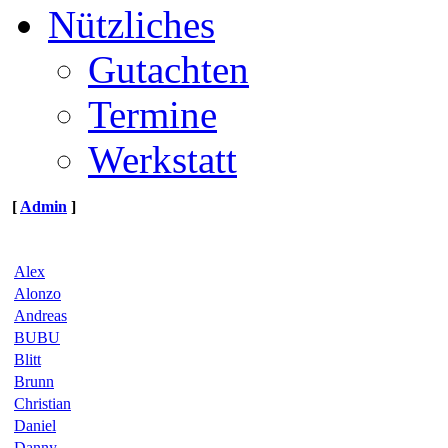
Nützliches
Gutachten
Termine
Werkstatt
[
Admin
]
Alex
Alonzo
Andreas
BUBU
Blitt
Brunn
Christian
Daniel
Danny