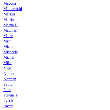
Macona
Mantamichl
Markus
Martin
Martin E.
Matthias
Matze
Mich
Micha
Michaela
Michel
Mike
Nico
Norbart
Norman
Patric
Petra
Platensis
Pysch
Racer