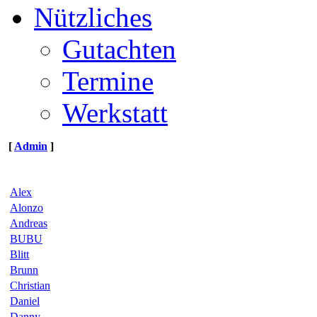
Nützliches
Gutachten
Termine
Werkstatt
[
Admin
]
Alex
Alonzo
Andreas
BUBU
Blitt
Brunn
Christian
Daniel
Danny