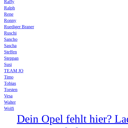
Raffy
Ralph
Rene
Ronny
Ruediger Braner
Ruschi
Sancho
Sascha
Steffen
Steppan
Susi
TEAM JO
Timo
Tobias
Torsten
Vesa
Walter
Wolfi
Dein Opel fehlt hier? La