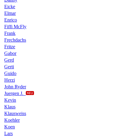
Eicke
Elmar
Enrico
Fiffi McFly
Frank
Frechdachs
Fritze
Gabor
Gerd
Gerti
Guido
Herzi
John Ryder
Juergen J.
Kevin
Klaus
Klausweiss
Koehler
Koen
Lars