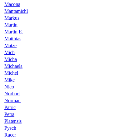
Macona
Mantamichl
Markus
Martin
Martin E.
Matthias
Matze
Mich
Micha
Michaela
Michel
Mike
Nico
Norbart
Norman
Patric
Petra
Platensis
Pysch
Racer