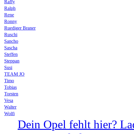
Raffy
Ralph
Rene
Ronny
Ruediger Braner
Ruschi
Sancho
Sascha
Steffen
Steppan
Susi
TEAM JO
Timo
Tobias
Torsten
Vesa
Walter
Wolfi
Dein Opel fehlt hier? La