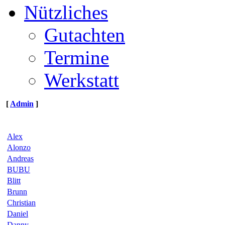
Nützliches
Gutachten
Termine
Werkstatt
[
Admin
]
Alex
Alonzo
Andreas
BUBU
Blitt
Brunn
Christian
Daniel
Danny