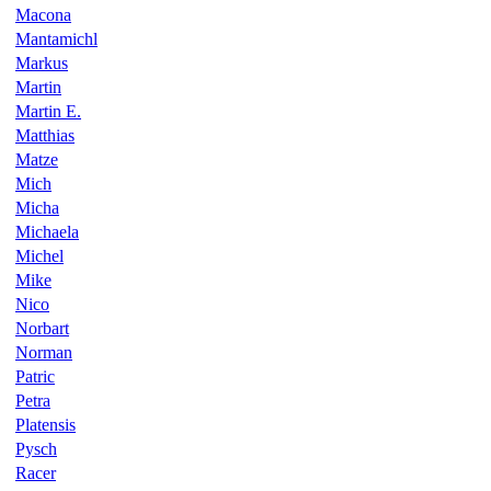
Macona
Mantamichl
Markus
Martin
Martin E.
Matthias
Matze
Mich
Micha
Michaela
Michel
Mike
Nico
Norbart
Norman
Patric
Petra
Platensis
Pysch
Racer