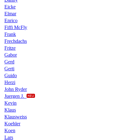
Eicke
Elmar
Enrico
Fiffi McFly
Frank
Frechdachs
Fritze
Gabor
Gerd
Gerti
Guido
Herzi
John Ryder
Juergen J.
Kevin
Klaus
Klausweiss
Koehler
Koen
Lars