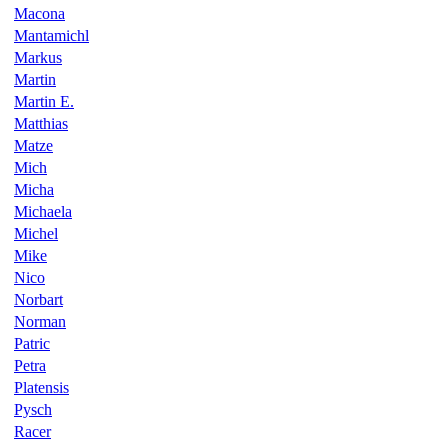
Macona
Mantamichl
Markus
Martin
Martin E.
Matthias
Matze
Mich
Micha
Michaela
Michel
Mike
Nico
Norbart
Norman
Patric
Petra
Platensis
Pysch
Racer