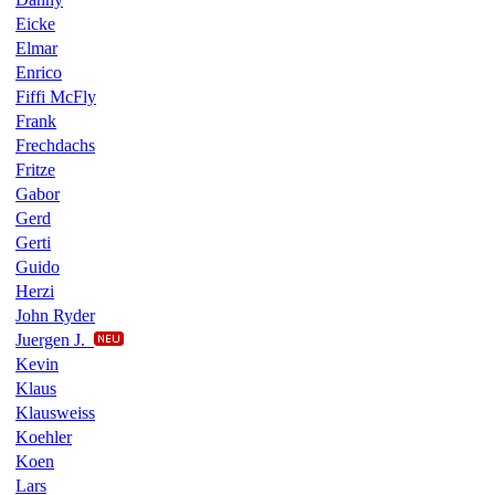
Eicke
Elmar
Enrico
Fiffi McFly
Frank
Frechdachs
Fritze
Gabor
Gerd
Gerti
Guido
Herzi
John Ryder
Juergen J.
Kevin
Klaus
Klausweiss
Koehler
Koen
Lars