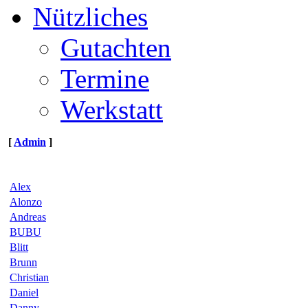
Nützliches
Gutachten
Termine
Werkstatt
[
Admin
]
Alex
Alonzo
Andreas
BUBU
Blitt
Brunn
Christian
Daniel
Danny