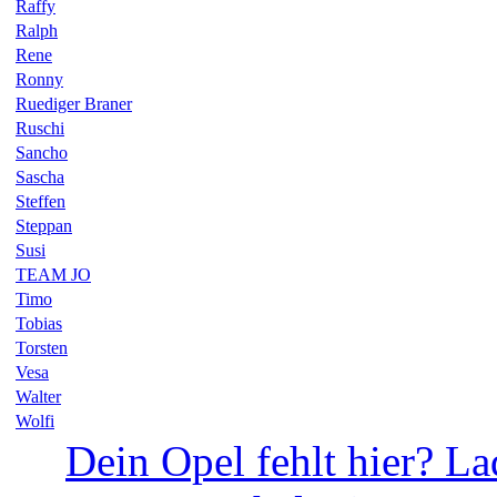
Raffy
Ralph
Rene
Ronny
Ruediger Braner
Ruschi
Sancho
Sascha
Steffen
Steppan
Susi
TEAM JO
Timo
Tobias
Torsten
Vesa
Walter
Wolfi
Dein Opel fehlt hier? La