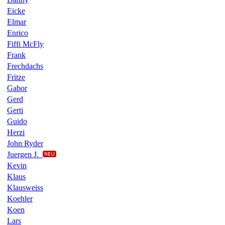
Eicke
Elmar
Enrico
Fiffi McFly
Frank
Frechdachs
Fritze
Gabor
Gerd
Gerti
Guido
Herzi
John Ryder
Juergen J.
Kevin
Klaus
Klausweiss
Koehler
Koen
Lars