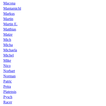
Macona
Mantamichl
Markus
Martin
Martin E.
Matthias
Matze
Mich
Micha
Michaela
Michel
Mike
Nico
Norbart
Norman
Patric
Petra
Platensis
Pysch
Racer