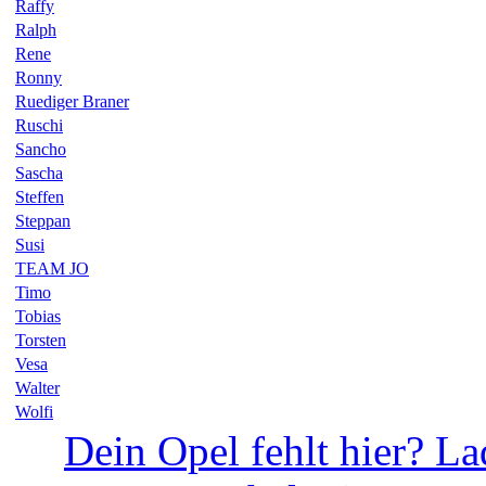
Raffy
Ralph
Rene
Ronny
Ruediger Braner
Ruschi
Sancho
Sascha
Steffen
Steppan
Susi
TEAM JO
Timo
Tobias
Torsten
Vesa
Walter
Wolfi
Dein Opel fehlt hier? La