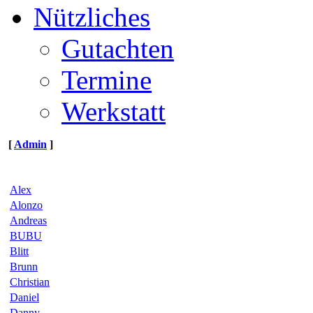
Nützliches
Gutachten
Termine
Werkstatt
[
Admin
]
Alex
Alonzo
Andreas
BUBU
Blitt
Brunn
Christian
Daniel
Danny